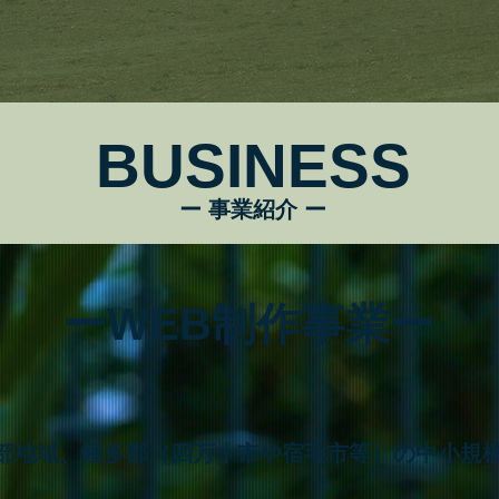
BUSINESS
ー 事業紹介 ー
ーWEB制作事業ー
部地域、幡多郡（四万十市や宿毛市等）の中小規