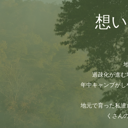
想い
​過疎化が進
年中キャンプがし
地元で育った私達
くさん