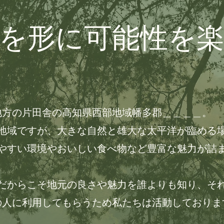
を形に可能性を
地方の片田舎の高知県西部地域幡多郡＿＿＿＿。
む地域ですが、大きな自然と雄大な太平洋が臨める
やすい環境やおいしい食べ物など豊富な魅力が詰
だからこそ地元の良さや魅力を誰よりも知り、そ
の人に利用してもらうため私たちは活動しておりま